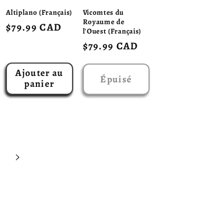
Altiplano (Français)
Vicomtes du
Royaume de
Prix
$79.99 CAD
l'Ouest (Français)
habituel
Prix
$79.99 CAD
habituel
Ajouter au
Épuisé
panier