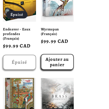
Épuisé
Endeavor - Eaux
Wyrmspan
profondes
(Français)
(Français)
Prix
$99.99 CAD
Prix
$99.99 CAD
habituel
habituel
Ajouter au
Épuisé
panier