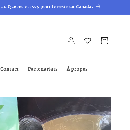
 au Québec et 150$ pour le reste du Canada.
Connexion
Panier
Contact
Partenariats
À propos