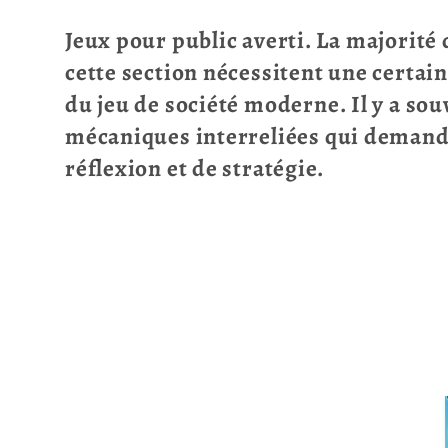
o
Jeux pour public averti. La majorité 
l
cette section nécessitent une certai
du jeu de société moderne. Il y a so
l
mécaniques interreliées qui demand
réflexion et de stratégie.
e
c
t
i
o