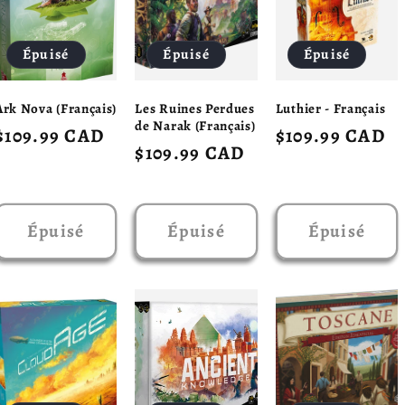
Épuisé
Épuisé
Épuisé
Ark Nova (Français)
Les Ruines Perdues
Luthier - Français
de Narak (Français)
Prix
$109.99 CAD
Prix
$109.99 CAD
Prix
$109.99 CAD
habituel
habituel
habituel
Épuisé
Épuisé
Épuisé