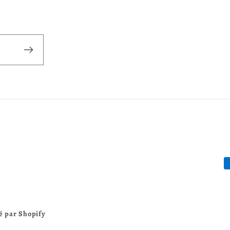
M
d
p
é par Shopify