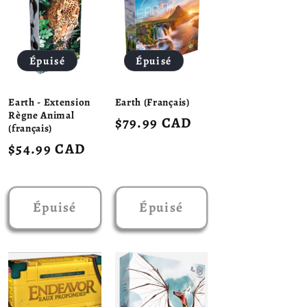
Épuisé
Épuisé
Earth - Extension
Earth (Français)
Règne Animal
Prix
$79.99 CAD
(français)
habituel
Prix
$54.99 CAD
habituel
Épuisé
Épuisé