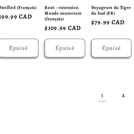
Distilled (Français)
Root - extension
Voyageurs du Tigre
Monde souterrain
du Sud (FR)
Prix
$99.99 CAD
(français)
Prix
$79.99 CAD
habituel
Prix
$109.99 CAD
habituel
habituel
Épuisé
Épuisé
Épuisé
1
2