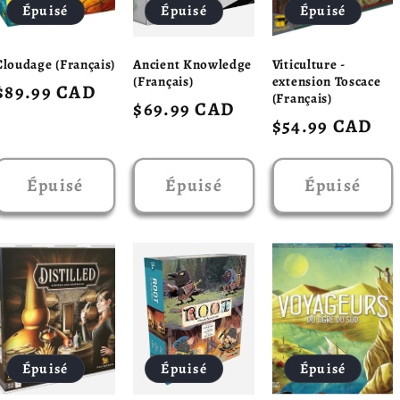
Épuisé
Épuisé
Épuisé
Cloudage (Français)
Ancient Knowledge
Viticulture -
(Français)
extension Toscace
Prix
$89.99 CAD
(Français)
Prix
$69.99 CAD
habituel
Prix
$54.99 CAD
habituel
habituel
Épuisé
Épuisé
Épuisé
Épuisé
Épuisé
Épuisé