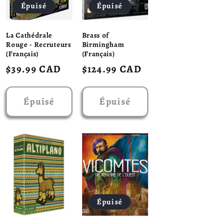
Épuisé
Épuisé
La Cathédrale
Brass of
Rouge - Recruteurs
Birmingham
(Français)
(Français)
Prix
$39.99 CAD
Prix
$124.99 CAD
habituel
habituel
Épuisé
Épuisé
Épuisé