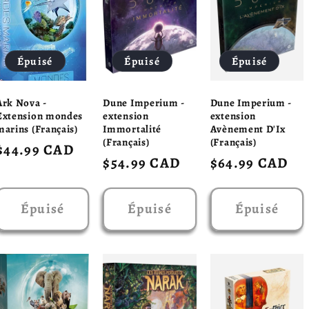
Épuisé
Épuisé
Épuisé
Ark Nova -
Dune Imperium -
Dune Imperium -
Extension mondes
extension
extension
marins (Français)
Immortalité
Avènement D'Ix
(Français)
(Français)
Prix
$44.99 CAD
Prix
$54.99 CAD
Prix
$64.99 CAD
habituel
habituel
habituel
Épuisé
Épuisé
Épuisé