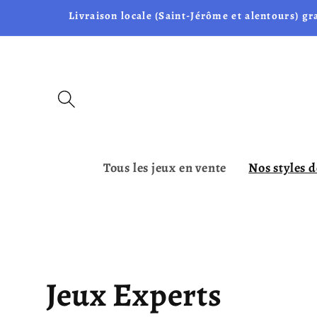
et passer
Livraison locale (Saint-Jérôme et alentours) gr
au
contenu
Tous les jeux en vente
Nos styles d
C
Jeux Experts