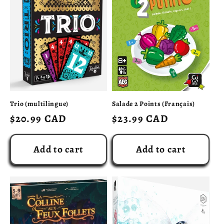
Trio (multilingue)
Salade 2 Points (Français)
Regular
$20.99 CAD
Regular
$23.99 CAD
price
price
Add to cart
Add to cart