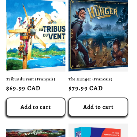
e
c
t
i
o
n
Tribus du vent (Français)
The Hunger (Français)
:
Regular
$69.99 CAD
Regular
$79.99 CAD
price
price
Add to cart
Add to cart