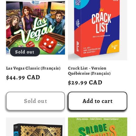
Sold out
Las Vegas Classic (Français)
Crack List - Version
Québécoise (Français)
Regular
$44.99 CAD
Regular
$29.99 CAD
price
price
Sold out
Add to cart