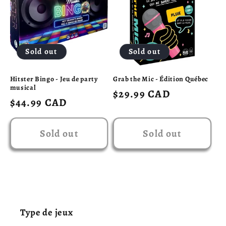
Sold out
Sold out
Hitster Bingo - Jeu de party
Grab the Mic - Édition Québec
musical
Regular
$29.99 CAD
Regular
$44.99 CAD
price
price
Sold out
Sold out
Type de jeux