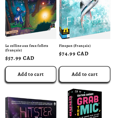
La colline aux feux follets
Finspan (Français)
(français)
Regular
$74.99 CAD
Regular
$57.99 CAD
price
price
Add to cart
Add to cart