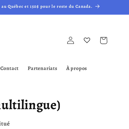
 au Québec et 150$ pour le reste du Canada.
Connexion
Panier
Contact
Partenariats
À propos
ultilingue)
itué