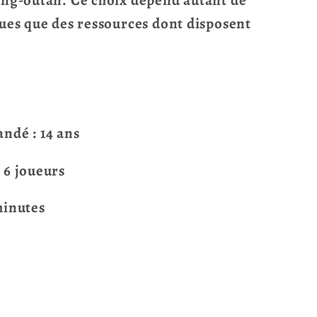
rang-outan. Ce choix dépend autant de
ques que des ressources dont disposent
dé : 14 ans
 6 joueurs
minutes