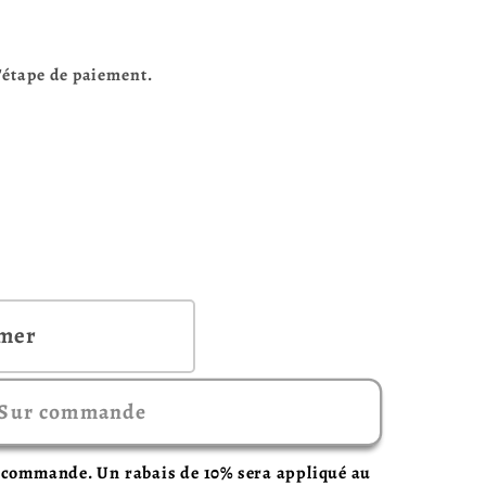
l'étape de paiement.
r
rmer
Sur commande
ue)
r commande. Un rabais de 10% sera appliqué au