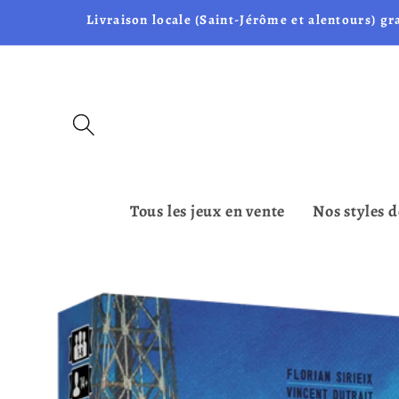
et passer
Livraison locale (Saint-Jérôme et alentours) gr
au
contenu
Tous les jeux en vente
Nos styles d
Passer aux
informations
produits