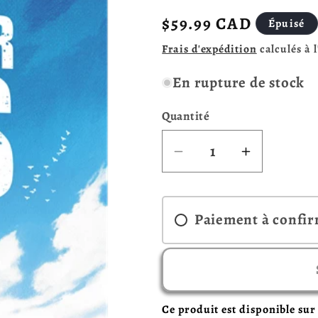
Prix
$59.99 CAD
Épuisé
habituel
Frais d'expédition
calculés à 
En rupture de stock
Quantité
Réduire
Augmente
la
la
quantité
quantité
de
de
Paiement à confi
After
After
Us
Us
(multilingue)
(multiling
Ce produit est disponible su