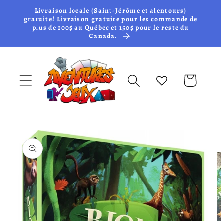
et passer
Livraison locale (Saint-Jérôme et alentours)
au
gratuite! Livraison gratuite pour les commande de
plus de 100$ au Québec et 150$ pour le reste du
contenu
Canada.
Panier
Passer aux
informations
produits