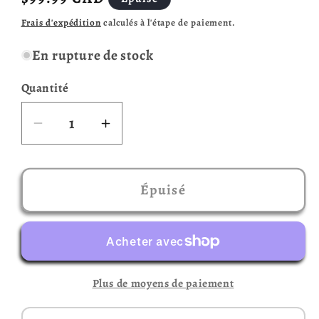
habituel
Frais d'expédition
calculés à l'étape de paiement.
En rupture de stock
Quantité
Réduire
Augmenter
la
la
quantité
quantité
de
de
Épuisé
Biôme
Biôme
(français)
(français)
Plus de moyens de paiement