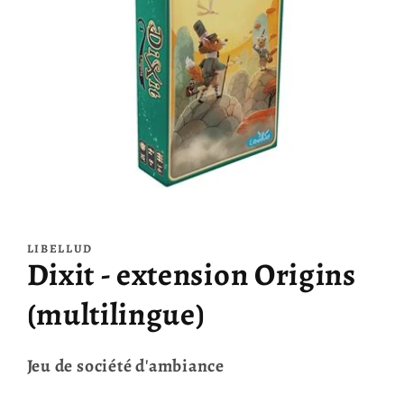
Ouvrir
le
média
LIBELLUD
1
Dixit - extension Origins
dans
une
fenêtre
(multilingue)
modale
Jeu de société d'ambiance