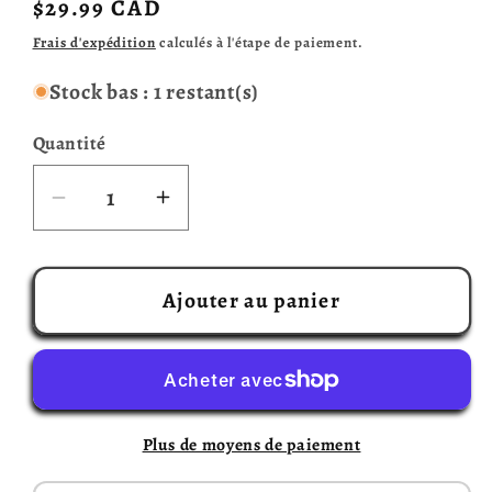
Prix
$29.99 CAD
habituel
Frais d'expédition
calculés à l'étape de paiement.
Stock bas : 1 restant(s)
Quantité
Réduire
Augmenter
la
la
quantité
quantité
de
de
Ajouter au panier
Dixit
Dixit
-
-
extension
extension
Origins
Origins
Plus de moyens de paiement
(multilingue)
(multilingue)