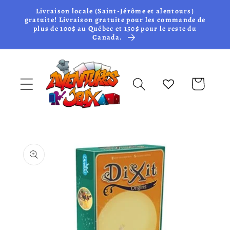
et passer
Livraison locale (Saint-Jérôme et alentours)
au
gratuite! Livraison gratuite pour les commande de
plus de 100$ au Québec et 150$ pour le reste du
contenu
Canada.
Panier
Passer aux
informations
produits