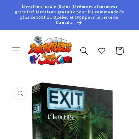
et passer
Livraison locale (Saint-Jérôme et alentours)
au
gratuite! Livraison gratuite pour les commande de
plus de 100$ au Québec et 150$ pour le reste du
contenu
Canada.
Panier
Passer aux
informations
produits