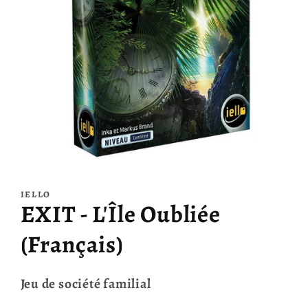
Ouvrir
le
média
IELLO
1
EXIT - L'Île Oubliée
dans
une
fenêtre
(Français)
modale
Jeu de société familial