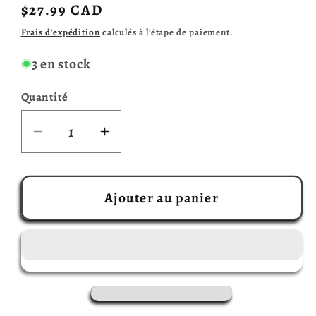
Prix
$27.99 CAD
habituel
Frais d'expédition
calculés à l'étape de paiement.
3 en stock
Quantité
Réduire
Augmenter
la
la
quantité
quantité
de
de
Ajouter au panier
EXIT
EXIT
-
-
L&#39;Île
L&#39;Île
Oubliée
Oubliée
(Français)
(Français)