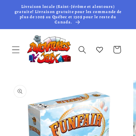
et passer
Livraison locale (Saint-Jérôme et alentours)
au
gratuite! Livraison gratuite pour les commande de
plus de 100$ au Québec et 150$ pour le reste du
contenu
Canada.
Panier
Passer aux
informations
produits