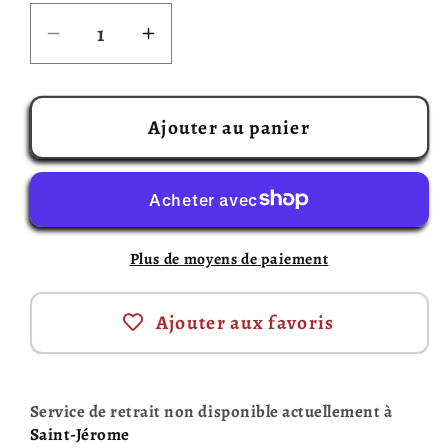
Réduire
Augmenter
la
la
quantité
quantité
de
de
Ajouter au panier
Grouille!
Grouille!
mini
mini
(Français)
(Français)
Plus de moyens de paiement
Ajouter aux favoris
Service de retrait non disponible actuellement à
Saint-Jérome