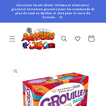
et passer
Livraison locale (Saint-Jérôme et alentours)
au
gratuite! Livraison gratuite pour les commande de
plus de 100$ au Québec et 150$ pour le reste du
contenu
Canada.
Panier
Passer aux
informations
produits