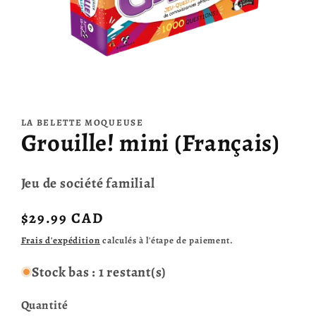
Ouvrir
le
média
LA BELETTE MOQUEUSE
1
Grouille! mini (Français)
dans
une
fenêtre
modale
Jeu de société familial
Prix
$29.99 CAD
habituel
Frais d'expédition
calculés à l'étape de paiement.
Stock bas : 1 restant(s)
Quantité