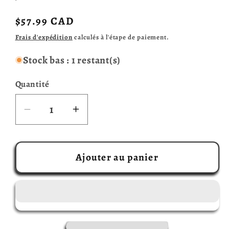
Prix
$57.99 CAD
habituel
Frais d'expédition
calculés à l'étape de paiement.
Stock bas : 1 restant(s)
Quantité
Réduire
Augmenter
la
la
quantité
quantité
de
de
Ajouter au panier
La
La
colline
colline
aux
aux
feux
feux
follets
follets