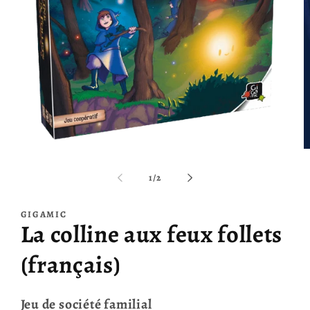
O
Ouvrir
le
le
m
média
de
1
/
2
2
1
d
dans
u
une
GIGAMIC
f
fenêtre
La colline aux feux follets
m
modale
(français)
Jeu de société familial