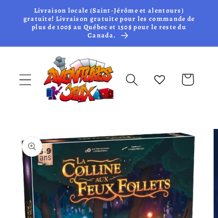
et passer
Livraison locale (Saint-Jérôme et alentours)
au
gratuite! Livraison gratuite pour les commande de
plus de 100$ au Québec et 150$ pour le reste du
contenu
Canada.
Panier
Passer aux
informations
produits