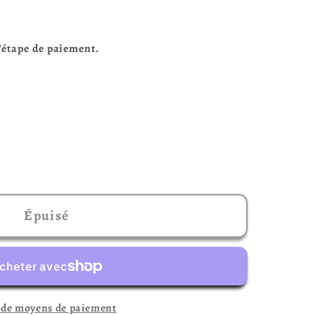
l'étape de paiement.
r
Épuisé
 de moyens de paiement
)