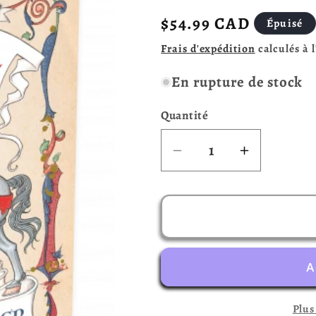
Prix
$54.99 CAD
Épuisé
habituel
Frais d'expédition
calculés à 
En rupture de stock
Quantité
Réduire
Augmente
la
la
quantité
quantité
de
de
Le
Le
roi
roi
est
est
mort
mort
Plus
(Français)
(Français