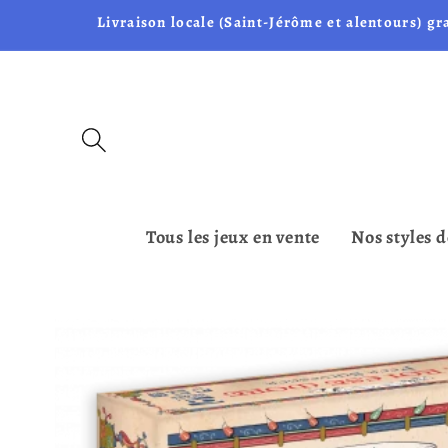
et passer
Livraison locale (Saint-Jérôme et alentours) gr
au
contenu
Tous les jeux en vente
Nos styles d
Passer aux
informations
produits