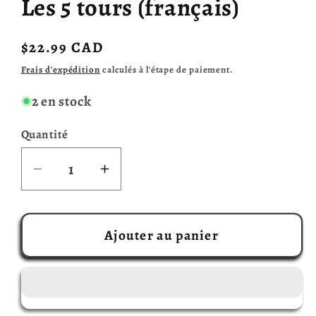
Les 5 tours (français)
Prix
$22.99 CAD
habituel
Frais d'expédition
calculés à l'étape de paiement.
2 en stock
Quantité
Réduire
Augmenter
la
la
quantité
quantité
de
de
Ajouter au panier
Les
Les
5
5
tours
tours
(français)
(français)