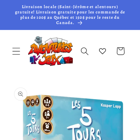
et passer
Livraison locale (Saint-Jérôme et alentours)
au
gratuite! Livraison gratuite pour les commande de
plus de 100$ au Québec et 150$ pour le reste du
contenu
Canada.
Panier
Passer aux
informations
produits