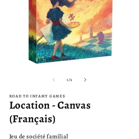
Ouvrir
O
le
le
média
m
de
1
/
2
1
2
dans
d
une
u
ROAD TO INFAMY GAMES
fenêtre
f
Location - Canvas
modale
m
(Français)
Jeu de société familial