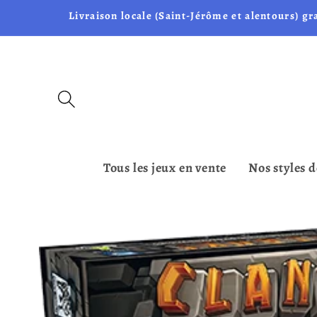
et passer
Livraison locale (Saint-Jérôme et alentours) gr
au
contenu
Tous les jeux en vente
Nos styles d
Passer aux
informations
produits