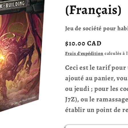
(Français)
Jeu de société pour hab
Prix
$10.00 CAD
habituel
Frais d'expédition
calculés à 
Ceci est le tarif pou
ajouté au panier, vou
ou jeudi ; pour les c
J7Z), ou le ramassag
établir un point de 