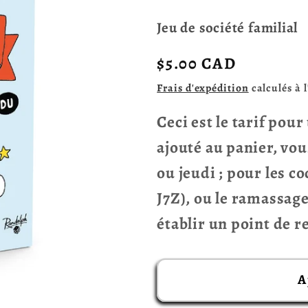
Jeu de société familial
Prix
$5.00 CAD
habituel
Frais d'expédition
calculés à 
Ceci est le tarif pou
ajouté au panier, vou
ou jeudi ; pour les c
J7Z), ou le ramassag
établir un point de 
A