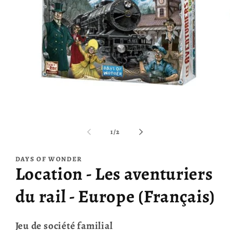
Ouvrir
O
le
le
média
m
de
1
/
2
1
2
dans
d
une
u
DAYS OF WONDER
fenêtre
f
Location - Les aventuriers
modale
m
du rail - Europe (Français)
Jeu de société familial