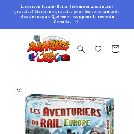
et passer
Livraison locale (Saint-Jérôme et alentours)
au
gratuite! Livraison gratuite pour les commande de
plus de 100$ au Québec et 150$ pour le reste du
contenu
Canada.
Panier
Passer aux
informations
produits