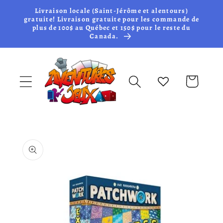
et passer
Livraison locale (Saint-Jérôme et alentours)
au
gratuite! Livraison gratuite pour les commande de
plus de 100$ au Québec et 150$ pour le reste du
contenu
Canada.
Panier
Passer aux
informations
produits