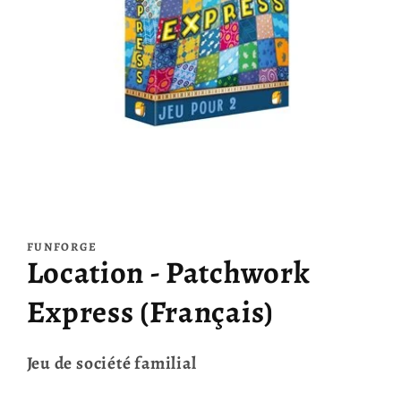
Ouvrir
le
média
FUNFORGE
1
Location - Patchwork
dans
une
fenêtre
Express (Français)
modale
Jeu de société familial