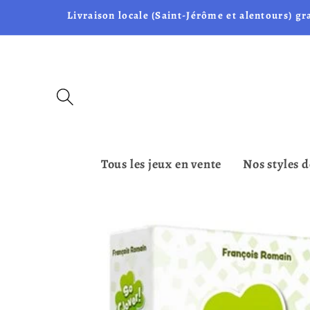
et passer
Livraison locale (Saint-Jérôme et alentours) gr
au
contenu
Tous les jeux en vente
Nos styles d
Passer aux
informations
produits