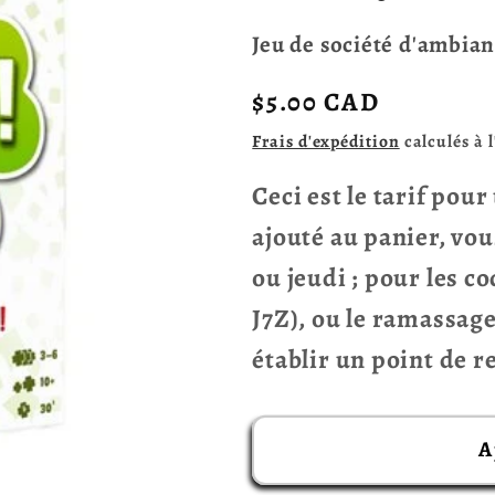
Jeu de société d'ambia
Prix
$5.00 CAD
habituel
Frais d'expédition
calculés à 
Ceci est le tarif pou
ajouté au panier, vou
ou jeudi ; pour les c
J7Z), ou le ramassag
établir un point de 
A