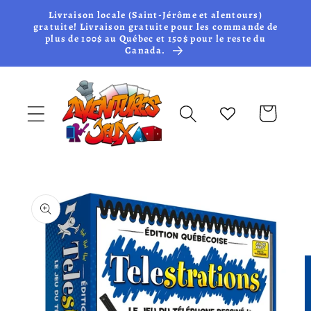
et passer
Livraison locale (Saint-Jérôme et alentours)
au
gratuite! Livraison gratuite pour les commande de
plus de 100$ au Québec et 150$ pour le reste du
contenu
Canada.
Panier
Passer aux
informations
produits