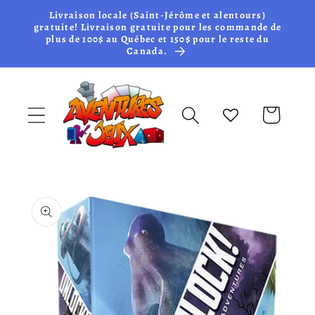
et passer
Livraison locale (Saint-Jérôme et alentours)
au
gratuite! Livraison gratuite pour les commande de
plus de 100$ au Québec et 150$ pour le reste du
contenu
Canada.
Panier
Passer aux
informations
produits