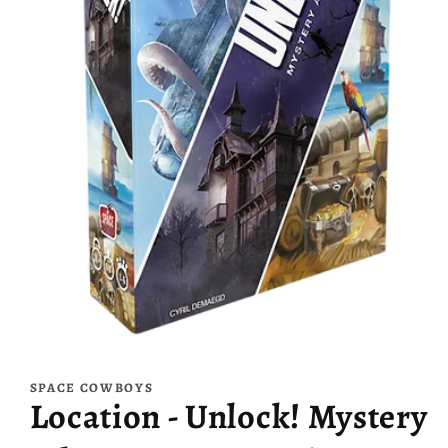
Ouvrir
le
média
SPACE COWBOYS
1
Location - Unlock! Mystery
dans
une
fenêtre