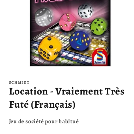
Ouvrir
le
média
SCHMIDT
1
Location - Vraiement Très
dans
une
fenêtre
Futé (Français)
modale
Jeu de société pour habitué