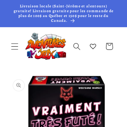
et passer
Livraison locale (Saint-Jérôme et alentours)
au
gratuite! Livraison gratuite pour les commande de
plus de 100$ au Québec et 150$ pour le reste du
contenu
Canada.
Panier
Passer aux
informations
produits