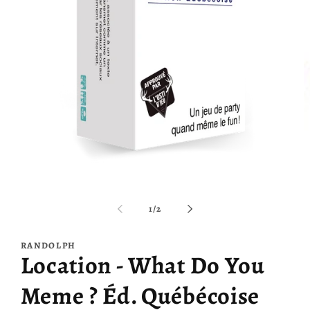
O
le
Ouvrir
m
le
2
média
de
1
/
2
d
1
u
dans
f
une
m
RANDOLPH
fenêtre
Location - What Do You
modale
Meme ? Éd. Québécoise