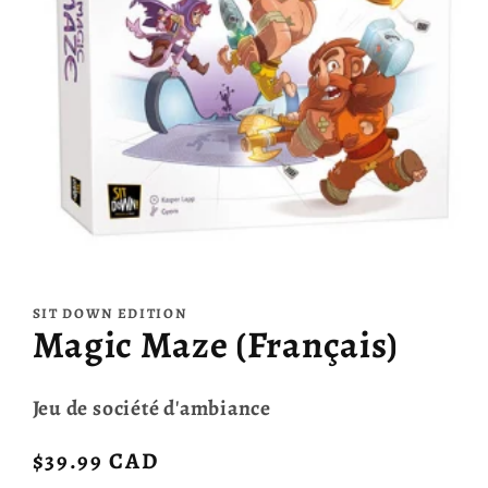
Ouvrir
le
média
SIT DOWN EDITION
1
Magic Maze (Français)
dans
une
fenêtre
modale
Jeu de société d'ambiance
Prix
$39.99 CAD