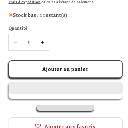
habituel
Frais d'expédition
calculés à l'étape de paiement.
Stock bas : 1 restant(s)
Quantité
Réduire
Augmenter
la
la
quantité
quantité
de
de
Ajouter au panier
Magic
Magic
Maze
Maze
(Français)
(Français)
Ajouter aux favoris