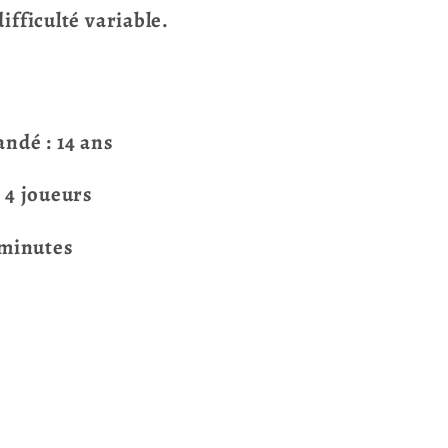
ifficulté variable.
dé : 14 ans
 4 joueurs
 minutes