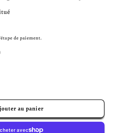
itué
l'étape de paiement.
)
r
jouter au panier