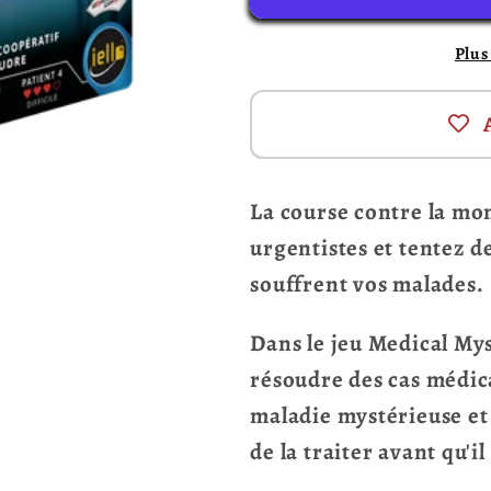
New-
New-
Plus
York
York
Service
Service
d&#39;Urgences
d&#39;Ur
(français)
(français)
La course contre la mo
urgentistes et tentez 
souffrent vos malades.
Dans le jeu Medical Mys
résoudre des cas médic
maladie mystérieuse et 
de la traiter avant qu'il