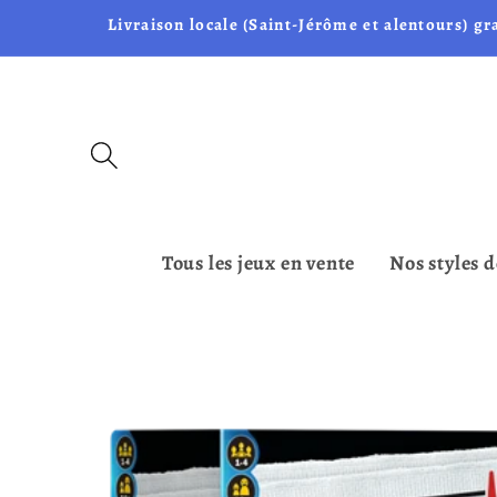
et passer
Livraison locale (Saint-Jérôme et alentours) gr
au
contenu
Tous les jeux en vente
Nos styles d
Passer aux
informations
produits