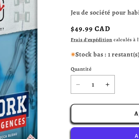
Jeu de société pour hab
Prix
$49.99 CAD
habituel
Frais d'expédition
calculés à 
Stock bas : 1 restant(s
Quantité
Réduire
Augmente
la
la
quantité
quantité
de
de
A
Medical
Medical
Mysteries
Mysteries
:
: