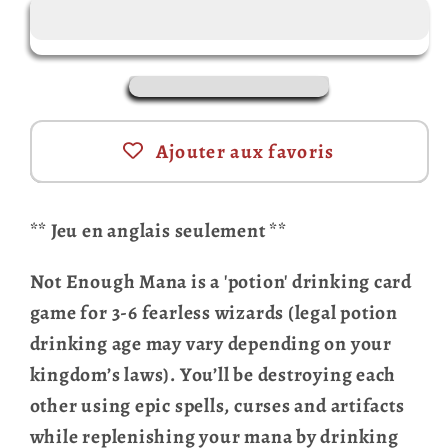
enough
enough
Mana
Mana
(anglais)
(anglais)
Ajouter aux favoris
** Jeu en anglais seulement **
Not Enough Mana is a 'potion' drinking card
game for 3-6 fearless wizards (legal potion
drinking age may vary depending on your
kingdom’s laws). You’ll be destroying each
other using epic spells, curses and artifacts
while replenishing your mana by drinking