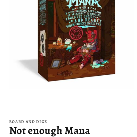
Ouvrir
le
média
BOARD AND DICE
1
Not enough Mana
dans
une
fenêtre