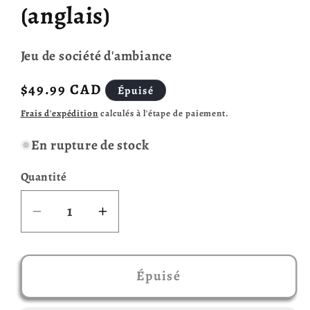
(anglais)
modale
Jeu de société d'ambiance
Prix
$49.99 CAD
Épuisé
habituel
Frais d'expédition
calculés à l'étape de paiement.
En rupture de stock
Quantité
Réduire
Augmenter
la
la
quantité
quantité
de
de
Épuisé
Not
Not