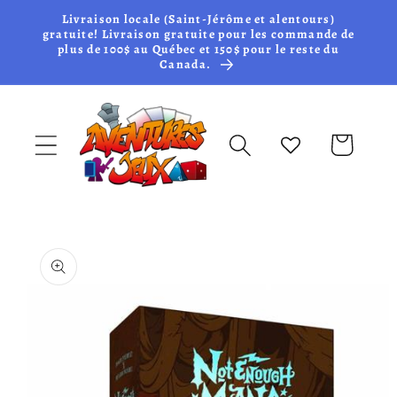
et passer
Livraison locale (Saint-Jérôme et alentours)
au
gratuite! Livraison gratuite pour les commande de
plus de 100$ au Québec et 150$ pour le reste du
contenu
Canada.
Panier
Passer aux
informations
produits