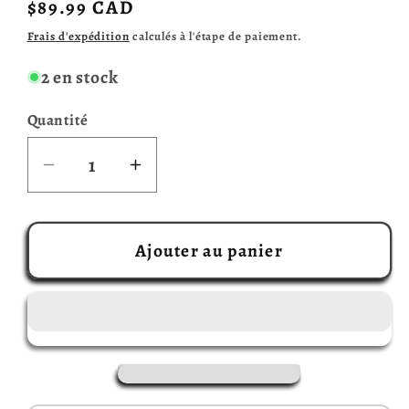
Prix
$89.99 CAD
habituel
Frais d'expédition
calculés à l'étape de paiement.
2 en stock
Quantité
Réduire
Augmenter
la
la
quantité
quantité
de
de
Ajouter au panier
Oltréé
Oltréé
(Français)
(Français)