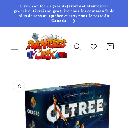
et passer
Livraison locale (Saint-Jérôme et alentours)
au
gratuite! Livraison gratuite pour les commande de
plus de 100$ au Québec et 150$ pour le reste du
contenu
Canada.
Panier
Passer aux
informations
produits