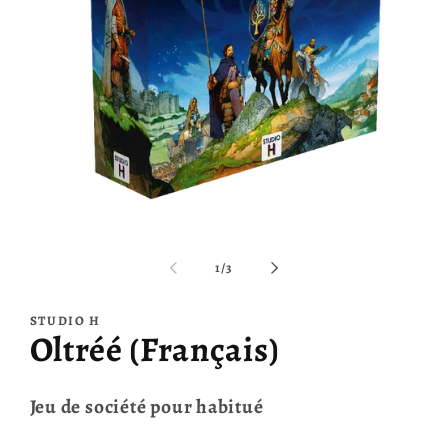
O
le
m
2
d
u
f
Ouvrir
m
le
média
de
1
/
3
1
dans
une
STUDIO H
fenêtre
Oltréé (Français)
modale
Jeu de société pour habitué