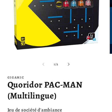
Ouvrir
O
le
le
média
m
de
1
/
2
1
2
dans
d
une
u
GIGAMIC
fenêtre
f
Quoridor PAC-MAN
modale
m
(Multilingue)
Jeu de société d'ambiance