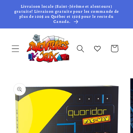
et passer
Livraison locale (Saint-Jérôme et alentours)
au
gratuite! Livraison gratuite pour les commande de
plus de 100$ au Québec et 150$ pour le reste du
contenu
Canada.
Panier
Passer aux
informations
produits