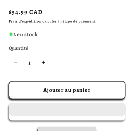
Prix
$54.99 CAD
habituel
Frais d'expédition
calculés à l'étape de paiement.
2 en stock
Quantité
Réduire
Augmenter
la
la
quantité
quantité
de
de
Ajouter au panier
Quoridor
Quoridor
PAC-
PAC-
MAN
MAN
(Multilingue)
(Multilingue)