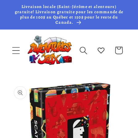
et passer
Livraison locale (Saint-Jérôme et alentours)
au
gratuite! Livraison gratuite pour les commande de
plus de 100$ au Québec et 150$ pour le reste du
contenu
Canada.
Panier
Passer aux
informations
produits