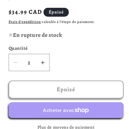
Prix
$34.99 CAD
Épuisé
habituel
Frais d'expédition
calculés à l'étape de paiement.
En rupture de stock
Quantité
Réduire
Augmenter
la
la
quantité
quantité
de
de
Épuisé
Scattergories
Scattergories
(multilingue)
(multilingue)
Plus de moyens de paiement