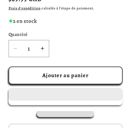
habituel
Frais d'expédition
calculés à l'étape de paiement.
2 en stock
Quantité
Réduire
Augmenter
la
la
quantité
quantité
de
de
Ajouter au panier
Silver
Silver
&amp;
&amp;
Gold
Gold
(Français)
(Français)