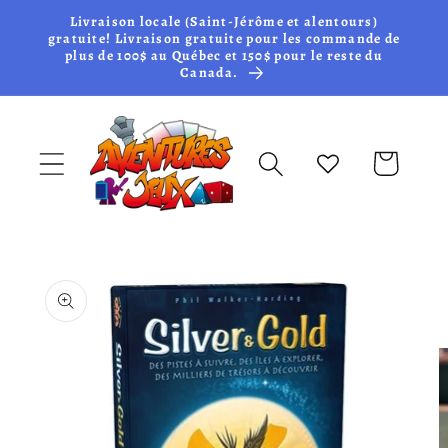
et passer
Livraison locale (Saint-Jérôme et alentours)
au
gratuite! Livraison gratuite pour les commande de
plus de 100$ au Québec et 150$ pour le reste du
contenu
Canada.
Panier
Passer aux
informations
produits