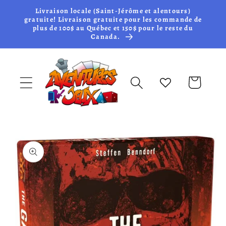
et passer
Livraison locale (Saint-Jérôme et alentours)
au
gratuite! Livraison gratuite pour les commande de
plus de 100$ au Québec et 150$ pour le reste du
contenu
Canada.
Panier
Passer aux
informations
produits