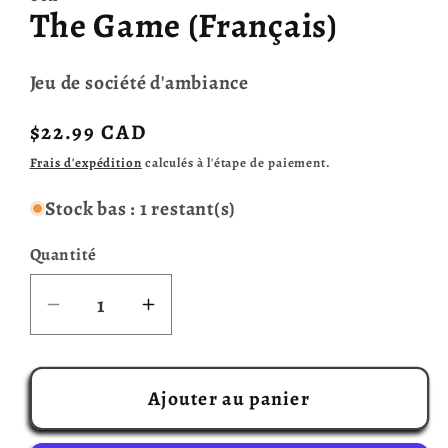
The Game (Français)
modale
Jeu de société d'ambiance
Prix
$22.99 CAD
habituel
Frais d'expédition
calculés à l'étape de paiement.
Stock bas : 1 restant(s)
Quantité
Réduire
Augmenter
la
la
quantité
quantité
de
de
Ajouter au panier
The
The