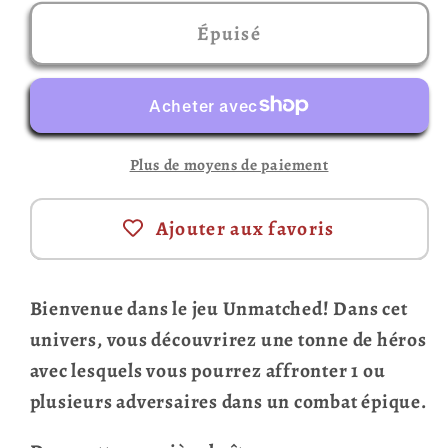
quantité
quantité
de
de
Épuisé
Unmatched
Unmatched
:
:
Combats
Combats
de
de
Plus de moyens de paiement
Légende
Légende
(Français)
(Français)
Ajouter aux favoris
Bienvenue dans le jeu Unmatched! Dans cet
univers, vous découvrirez une tonne de héros
avec lesquels vous pourrez affronter 1 ou
plusieurs adversaires dans un combat épique.