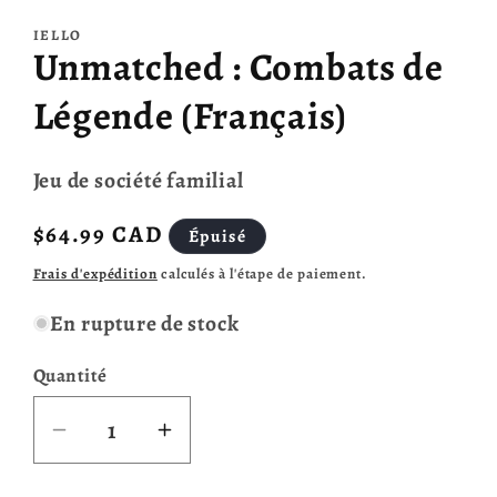
dans
une
IELLO
fenêtre
Unmatched : Combats de
modale
Légende (Français)
Jeu de société familial
Prix
$64.99 CAD
Épuisé
habituel
Frais d'expédition
calculés à l'étape de paiement.
En rupture de stock
Quantité
Réduire
Augmenter
la
la