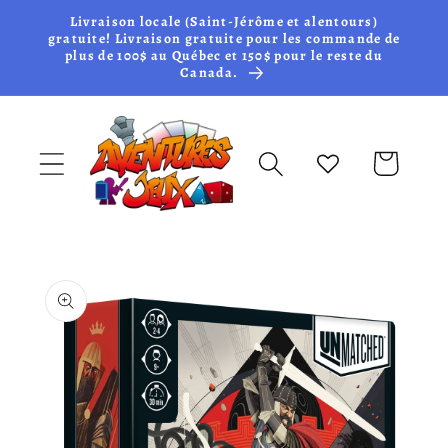
et passer
Livraison locale (Saint-Jérôme et alentours)
au
gratuite! Livraison gratuite pour les commande de
plus de 100$ au Québec et 150$ pour le reste du
contenu
Canada.
Panier
Passer aux
informations
produits