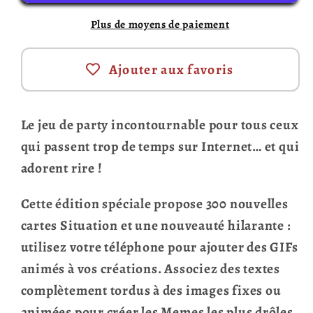
Meme
Meme
Plus de moyens de paiement
?
?
-
-
Gif.
Gif.
Ajouter aux favoris
Éd.
Éd.
Québécoise
Québécoise
(Français)
(Français)
Le jeu de party incontournable pour tous ceux
qui passent trop de temps sur Internet… et qui
adorent rire !
Cette édition spéciale propose
300 nouvelles
cartes Situation
et une nouveauté hilarante :
utilisez votre téléphone pour ajouter des
GIFs
animés
à vos créations. Associez des textes
complètement tordus à des images fixes ou
animées pour créer les Memes les plus drôles.