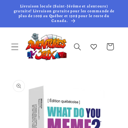
et passer
Livraison locale (Saint-Jérôme et alentours)
au
gratuite! Livraison gratuite pour les commande de
plus de 100$ au Québec et 150$ pour le reste du
contenu
Canada.
Panier
Passer aux
informations
produits