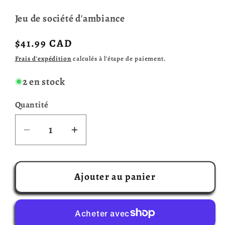
Jeu de société d'ambiance
Prix
$41.99 CAD
habituel
Frais d'expédition
calculés à l'étape de paiement.
2 en stock
Quantité
Réduire
Augmenter
la
la
quantité
quantité
de
de
Ajouter au panier
What
What
Do
Do
You
You