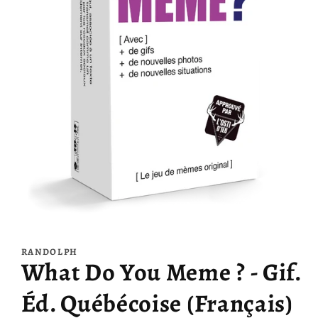
Ouvrir
le
média
RANDOLPH
1
What Do You Meme ? - Gif.
dans
une
fenêtre
Éd. Québécoise (Français)
modale